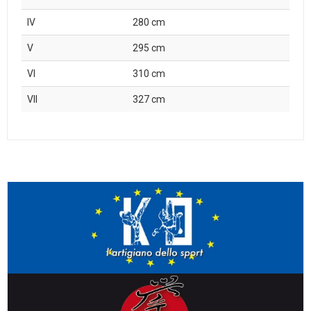
IV
280 cm
V
295 cm
VI
310 cm
VII
327 cm