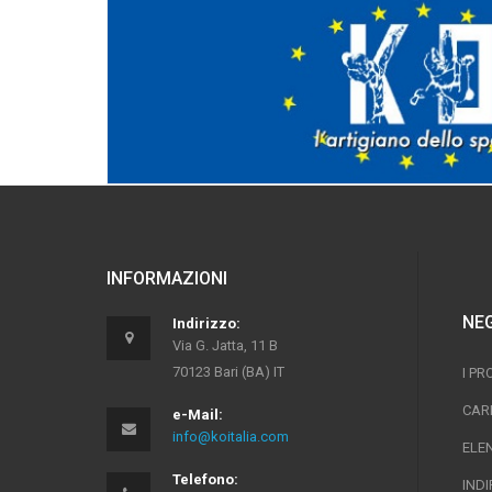
INFORMAZIONI
NE
Indirizzo:
Via G. Jatta, 11 B
70123 Bari (BA) IT
I PR
CAR
e-Mail:
info@koitalia.com
ELE
Telefono:
INDI