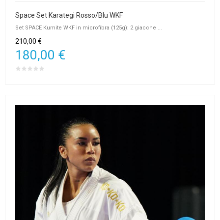
Space Set Karategi Rosso/Blu WKF
Set SPACE Kumite WKF in microfibra (125g): 2 giacche ...
210,00 €
180,00 €