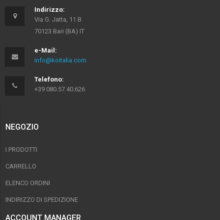
Indirizzo:
Via G. Jatta, 11 B
70123 Bari (BA) IT
e-Mail:
info@koitalia.com
Telefono:
+39 080.57.40.626
NEGOZIO
I PRODOTTI
CARRELLO
ELENCO ORDINI
INDIRIZZO DI SPEDIZIONE
ACCOUNT MANAGER