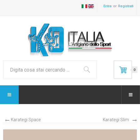
Entra
Registrati
0
Karategi Space
Karategi Slim