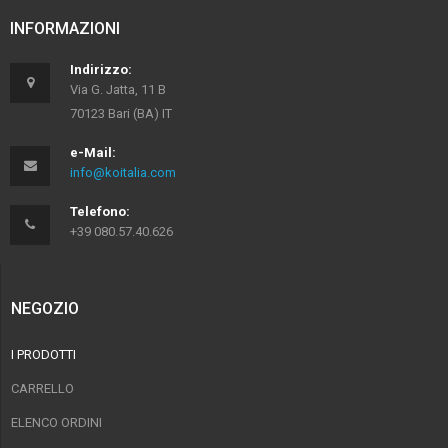
INFORMAZIONI
Indirizzo:
Via G. Jatta, 11 B
70123 Bari (BA) IT
e-Mail:
info@koitalia.com
Telefono:
+39 080.57.40.626
NEGOZIO
I PRODOTTI
CARRELLO
ELENCO ORDINI