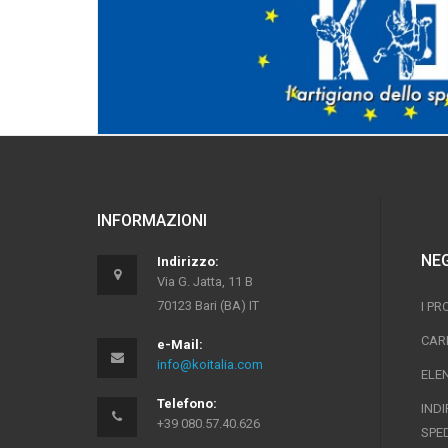
INFORMAZIONI
NE
Indirizzo:
Via G. Jatta, 11 B
70123 Bari (BA) IT
I PR
CAR
e-Mail:
info@koitalia.com
ELE
Telefono:
INDI
+39 080.57.40.626
SPE